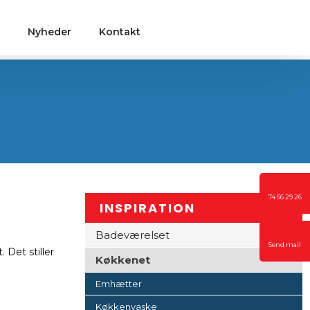
Nyheder
Kontakt
74 56 29 26
​​INSPIRATION
Badeværelset
Send mail
 Det stiller
Køkkenet
Emhætter
Køkkenvaske