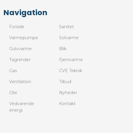
Navigation​
​Forside
Sanitet​
​Varmepumpe
Solvarme​
Gulvvarme​
Blik​
Tagrender​
Fjernvarme​
Gas​
CVE Teknik​
Ventilation​
Tilbud
Olie​
Nyheder​
Vedvarende
Kontakt​
energi​